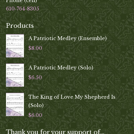
Phone (cell)
610-764-8305
Products
A Patriotic Medley (Ensemble)
$
8.00
A Patriotic Medley (Solo)
$
6.50
The King of Love My Shepherd Is
(Solo)
$
6.00
Thank you for your support of…